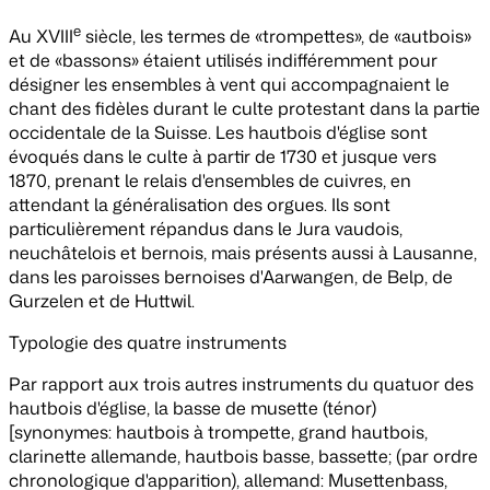
e
Au XVIII
siècle, les termes de «trompettes», de «autbois»
et de «bassons» étaient utilisés indifféremment pour
désigner les ensembles à vent qui accompagnaient le
chant des fidèles durant le culte protestant dans la partie
occidentale de la Suisse. Les hautbois d'église sont
évoqués dans le culte à partir de 1730 et jusque vers
1870, prenant le relais d'ensembles de cuivres, en
attendant la généralisation des orgues. Ils sont
particulièrement répandus dans le Jura vaudois,
neuchâtelois et bernois, mais présents aussi à Lausanne,
dans les paroisses bernoises d'Aarwangen, de Belp, de
Gurzelen et de Huttwil.
Typologie des quatre instruments
Par rapport aux trois autres instruments du quatuor des
hautbois d'église, la
basse de musette
(ténor)
[synonymes: hautbois à trompette, grand hautbois,
clarinette allemande, hautbois basse, bassette; (par ordre
chronologique d'apparition), allemand: Musettenbass,