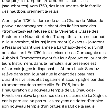
bouquin) et trompettes/trombones à coulisses
(saqueboutes). Vers 1750, des instruments de la famille
des hautbois prennent le relais.
Alors qu'en 1730, la demande de La Chaux-du-Milieu de
pouvoir accompagner le chant des fidèles avec des
«trompettes» est refusée par la Vénérable Classe des
Pasteurs de Neuchâtel, «les Trompettes» – on ne connaît
ni leur nombre, ni leur(s) instrument(s) exacts – joueront
à l'essai pendant une année à La Chaux-de-Fonds vingt
ans plus tard. En 1750, les services de «la Compagnie des
Aubois & Trompettes ayant fait leur épreuve en jouant de
leurs Instrumens dans le Temple», leur présence est
désormais jugée indispensable. Abram-Louis Sandoz
relève dans son
Journal
que le chant des psaumes
durant les veillées était également accompagné par des
«trompettes» dans cette ville. En 1796, lors de
l'inauguration du nouveau temple de La Chaux-de-
Fonds, on relève la présence de «musiciens de La Sagne»,
car la paroisse n'a pas eu les moyens de doter d'emblée
son nouveau temple d'un orgue; il s'agit de la seule