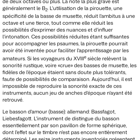
de deux octaves ou plus. La note la plus grave est
généralement le B
. L'utilisation de la pirouette, une
2
spécificité de la basse de musette, réduit l'ambitus à une
octave et une tierce, tout comme elle réduit les
possibilités d'exprimer des nuances et d'influer
l'intonation. Ces possibilités réduites étant suffisantes
pour accompagner les psaumes, la pirouette pourrait
avoir été inventée pour faciliter l'apprentissage par les
e
amateurs. Si les voyageurs du XVIII
siècle relèvent la
sonorité rustique, voire «crue» des basses de musette, les
fidèles de l'époque étaient sans doute plus tolérants,
faute de possibilités de comparaison. Aujourd'hui, il est
impossible de reproduire la sonorité exacte de ces
instruments, aucun jeu de anches d'époque n'ayant été
retrouvé.
Le basson d'amour (basse)
: allemand: Bassfagot,
Liebesfagott. L'instrument de distingue du basson
essentiellement par son pavillon de forme sphérique,
dont l'effet sur le timbre n'est pas encore entièrement
déterminé. Les seize instruments inventoriés présentent