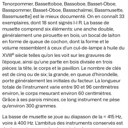
Tenorpommer, Bassettoboe, Bassoboe, Basset-Oboe,
Basspommer, Basset-Oboe, Bassschalmei, Bassmusette,
Bassmusette] est le mieux documenté. On en connaît 33
exemplaires, dont 18 sont signés I-I R. La basse de
musette comprend six éléments: une anche double,
généralement une pirouette en bois, un bocal de laiton
en forme de queue de cochon, dont la forme et le
volume ressemblent à ceux d'un cul-de-lampe à huile du
e
XVIII
siècle telles qu'on les voit sur les gravures de
l'époque, ainsi qu'une partie en bois divisée en trois
pièces: la tête, le corps et le pavillon. Le nombre de clés
est de cinq ou de six; la grande, en queue d'hirondelle,
porte généralement les initiales du facteur. La longueur
totale de l'instrument varie entre 90 et 96 centimètres
environ, le corps mesurant environ 60 centimètres.
Grâce à ses parois minces, ce long instrument ne pèse
qu'environ 300 grammes.
La basse de musette se joue au diapason de la = 415 Hz,
voire à 400 Hz. L'ambitus des instruments conservés est