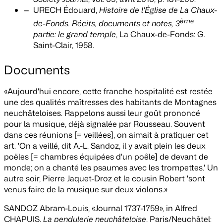
URECH Édouard,
Histoire de l'Église de La Chaux-
ème
de-Fonds. Récits, documents et notes, 3
partie: le grand temple
, La Chaux-de-Fonds: G.
Saint-Clair, 1958.
Documents
«Aujourd'hui encore, cette franche hospitalité est restée
une des qualités maîtresses des habitants de Montagnes
neuchâteloises. Rappelons aussi leur goût prononcé
pour la musique, déjà signalée par Rousseau. Souvent
dans ces réunions [= veillées], on aimait à pratiquer cet
art. 'On a veillé, dit A.-L. Sandoz, il y avait plein les deux
poëles [= chambres équipées d'un poêle] de devant de
monde; on a chanté les psaumes avec les trompettes.' Un
autre soir, Pierre Jaquet-Droz et le cousin Robert 'sont
venus faire de la musique sur deux violons.»
SANDOZ Abram-Louis, «Journal 1737-1759», in Alfred
CHAPUIS,
La pendulerie neuchâteloise
, Paris/Neuchâtel: