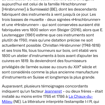
aujourd'hui est celui de la famille Hirschbrunner
[Hirsbrunner] à Sumiswald (BE), dont les descendants
fabriquent des instruments à vent jusqu'à ce jour. Les
trois basses de musette - deux signées «Hirschbrunner»
et une «Hirsbrunner» - qui sont conservées auraient été
fabriquées vers 1800 selon von Steiger (2016), alors que E.
Leutenegger (1961) estime que ces instruments sont
plutôt de 1760, mais qu'une datation précise ne soit
actuellement possible. Christian Hirsbrunner (1748-1818)
et ses trois fils, tous tourneurs sur bois, ont établi vers
1800 un atelier d'instruments à bois avant d'ajouter les
cuivres en 1819. Ils deviendront des fournisseurs
e
privilégiés de l'armée suisse au cours du XIX
siècle et
sont considérés comme la plus ancienne manufacture
d'instruments en Suisse et longtemps la plus grande.
Auparavant, plusieurs témoignages concordants
indiquent qu'un facteur
Jeanneret
– ou deux frères – était
installé au moins entre 1765 et 1786 à
La Chaux-du-
Milieu
(NE). La littérature interprète l'estampille I-I R, qui