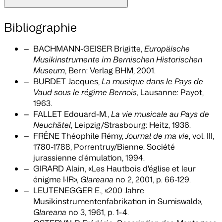
Bibliographie
BACHMANN-GEISER Brigitte,
Europäische
Musikinstrumente im Bernischen Historischen
Museum
, Bern: Verlag BHM, 2001.
BURDET Jacques,
La musique dans le Pays de
Vaud sous le régime Bernois
, Lausanne: Payot,
1963.
FALLET Edouard-M.,
La vie musicale au Pays de
Neuchâtel
, Leipzig/Strasbourg: Heitz, 1936.
FRÊNE Théophile Rémy,
Journal de ma vie
, vol. III,
1780-1788, Porrentruy/Bienne: Société
jurassienne d'émulation, 1994.
GIRARD Alain, «Les Hautbois d'église et leur
énigme I·IR»,
Glareana
no 2, 2001, p. 66-129.
LEUTENEGGER E., «200 Jahre
Musikinstrumentenfabrikation in Sumiswald»,
Glareana
no 3, 1961, p. 1-4.