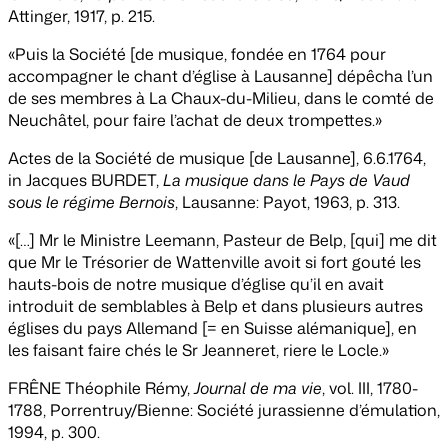
Attinger, 1917, p. 215.
«Puis la Société [de musique, fondée en 1764 pour
accompagner le chant d’église à Lausanne] dépêcha l’un
de ses membres à La Chaux-du-Milieu, dans le comté de
Neuchâtel, pour faire l’achat de deux trompettes.»
Actes de la Société de musique [de Lausanne], 6.6.1764,
in Jacques BURDET,
La musique dans le Pays de Vaud
sous le régime Bernois
, Lausanne: Payot, 1963, p. 313.
«[…] Mr le Ministre Leemann, Pasteur de Belp, [qui] me dit
que Mr le Trésorier de Wattenville avoit si fort gouté les
hauts-bois de notre musique d’église qu’il en avait
introduit de semblables à Belp et dans plusieurs autres
églises du pays Allemand [= en Suisse alémanique], en
les faisant faire chés le Sr Jeanneret, riere le Locle.»
FRÊNE Théophile Rémy,
Journal de ma vie
, vol. III, 1780-
1788, Porrentruy/Bienne: Société jurassienne d’émulation,
1994, p. 300.