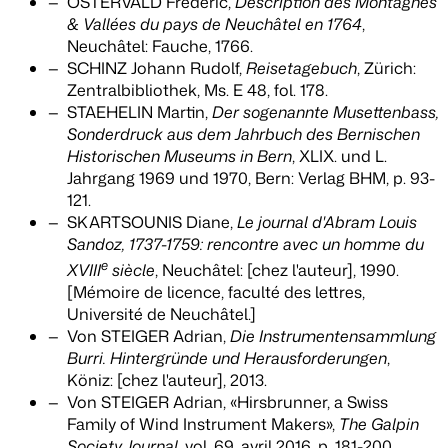
OSTERVALD Frédéric,
Description des Montagnes
& Vallées du pays de Neuchâtel en 1764
,
Neuchâtel: Fauche, 1766.
SCHINZ Johann Rudolf,
Reisetagebuch
, Zürich:
Zentralbibliothek, Ms. E 48, fol. 178.
STAEHELIN Martin,
Der sogenannte Musettenbass,
Sonderdruck aus dem Jahrbuch des Bernischen
Historischen Museums in Bern
, XLIX. und L.
Jahrgang 1969 und 1970, Bern: Verlag BHM, p. 93-
121.
SKARTSOUNIS Diane,
Le journal d'Abram Louis
Sandoz, 1737-1759: rencontre avec un homme du
e
XVIII
siècle
, Neuchâtel: [chez l'auteur], 1990.
[Mémoire de licence, faculté des lettres,
Université de Neuchâtel.]
Von STEIGER Adrian,
Die Instrumentensammlung
Burri. Hintergründe und Herausforderungen
,
Köniz: [chez l'auteur], 2013.
Von STEIGER Adrian, «Hirsbrunner, a Swiss
Family of Wind Instrument Makers»,
The Galpin
Society Journal
, vol. 69, avril 2016, p. 181-200.