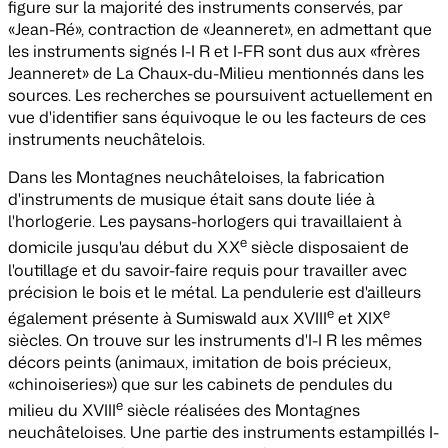
figure sur la majorité des instruments conservés, par
«Jean-Ré», contraction de «Jeanneret», en admettant que
les instruments signés I-I R et I-FR sont dus aux «frères
Jeanneret» de La Chaux-du-Milieu mentionnés dans les
sources. Les recherches se poursuivent actuellement en
vue d'identifier sans équivoque le ou les facteurs de ces
instruments neuchâtelois.
Dans les Montagnes neuchâteloises, la fabrication
d'instruments de musique était sans doute liée à
l'horlogerie. Les paysans-horlogers qui travaillaient à
e
domicile jusqu'au début du XX
siècle disposaient de
l'outillage et du savoir-faire requis pour travailler avec
précision le bois et le métal. La pendulerie est d'ailleurs
e
e
également présente à Sumiswald aux XVIII
et XIX
siècles. On trouve sur les instruments d'I-I R les mêmes
décors peints (animaux, imitation de bois précieux,
«chinoiseries») que sur les cabinets de pendules du
e
milieu du XVIII
siècle réalisées des Montagnes
neuchâteloises. Une partie des instruments estampillés I-